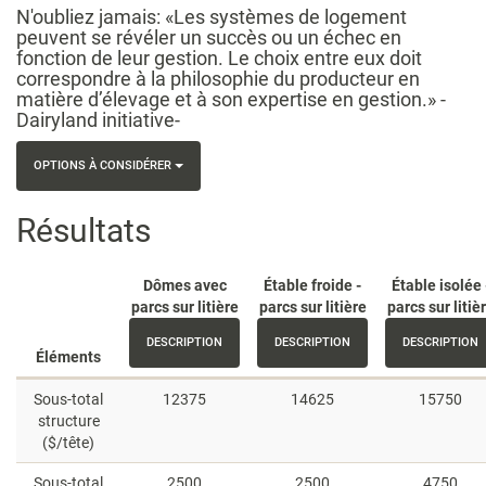
N'oubliez jamais: «Les systèmes de logement
peuvent se révéler un succès ou un échec en
fonction de leur gestion. Le choix entre eux doit
correspondre à la philosophie du producteur en
matière d’élevage et à son expertise en gestion.» -
Dairyland initiative-
OPTIONS À CONSIDÉRER
Résultats
Dômes avec
Étable froide -
Étable isolée 
parcs sur litière
parcs sur litière
parcs sur litiè
DESCRIPTION
DESCRIPTION
DESCRIPTION
Éléments
Sous-total
12375
14625
15750
structure
($/tête)
Sous-total
2500
2500
4750